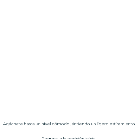
Agáchate hasta un nivel cómodo, sintiendo un ligero estiramiento.
_______________
Regresa a la posición inicial.