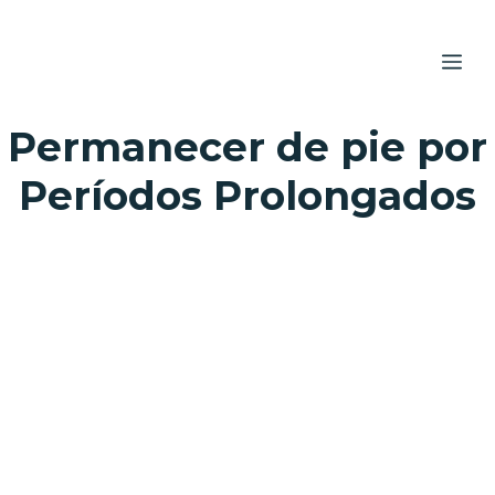
Skip
to
ME
content
Permanecer de pie por
Períodos Prolongados