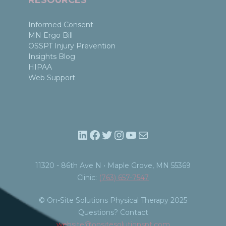
Informed Consent
MN Ergo Bill
OSSPT Injury Prevention
Insights Blog
HIPAA
Web Support
LinkedIn
Facebook
Twitter
Instagram
YouTube
Mail
11320 - 86th Ave N • Maple Grove, MN 55369​
Clinic:
(763) 657-7547
© On-Site Solutions Physical Therapy 2025
Questions? Contact
website@onsitesolutionspt.com