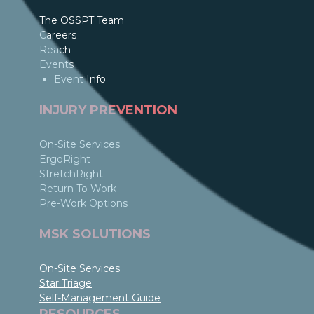
The OSSPT Team
Careers
Reach
Events
Event Info
INJURY PREVENTION
On-Site Services
ErgoRight
StretchRight
Return To Work
Pre-Work Options
MSK SOLUTIONS
On-Site Services
Star Triage
Self-Management Guide
RESOURCES