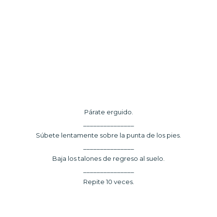
Párate erguido.
_______________
Súbete lentamente sobre la punta de los pies.
_______________
Baja los talones de regreso al suelo.
_______________
Repite 10 veces.