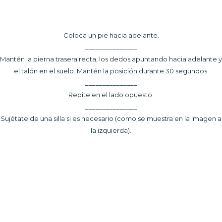
Coloca un pie hacia adelante.
_______________
Mantén la pierna trasera recta, los dedos apuntando hacia adelante y
el talón en el suelo. Mantén la posición durante 30 segundos.
_______________
Repite en el lado opuesto.
_______________
Sujétate de una silla si es necesario (como se muestra en la imagen a
la izquierda).